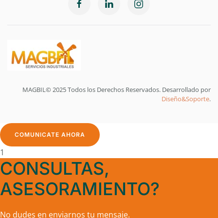
MAGBIL© 2025 Todos los Derechos Reservados. Desarrollado por
Diseño&Soporte
.
COMUNICATE AHORA
1
CONSULTAS,
ASESORAMIENTO?
No dudes en enviarnos tu mensaje.