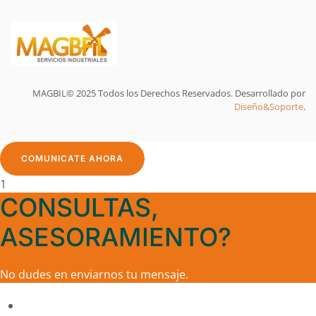
MAGBIL© 2025 Todos los Derechos Reservados. Desarrollado por
Diseño&Soporte
.
COMUNICATE AHORA
1
CONSULTAS,
ASESORAMIENTO?
No dudes en enviarnos tu mensaje.
Atención al Cliente
Magbfil
En línea