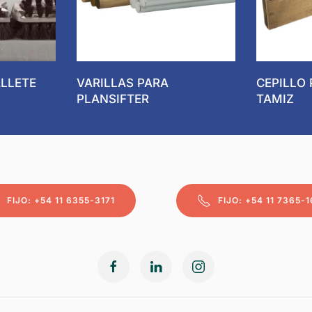
ALLETE
VARILLAS PARA
CEPILLO
PLANSIFTER
TAMIZ
FIJO: +54 11 6355-3171
FIJO: +54 11 7365-1